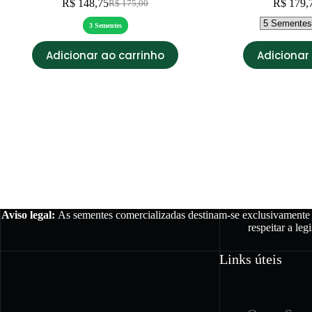
R$
148,75
R$
179,
R$
175,00
O
O
preço
preço
3 Sementes
original
atual
era:
é:
Este
Adicionar ao carrinho
Adicionar
R$ 175,00.
R$ 148,75.
produto
tem
várias
variantes.
As
opções
podem
ser
escolhidas
na
página
do
produto
Aviso legal:
As sementes comercializadas destinam-se exclusivamente a
respeitar a le
Links úteis