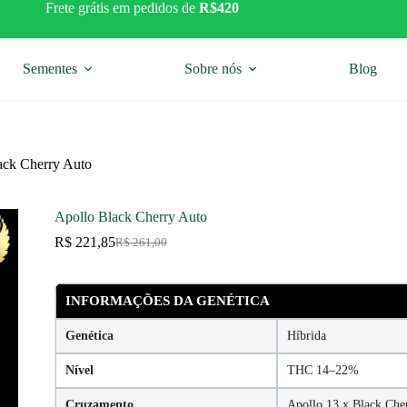
Frete grátis em pedidos de
R$420
Sementes
Sobre nós
Blog
ack Cherry Auto
Apollo Black Cherry Auto
R$
221,85
R$
261,00
O
O
preço
preço
original
atual
era:
é:
INFORMAÇÕES DA GENÉTICA
R$ 261,00.
R$ 221,85.
Genética
Híbrida
Nível
THC 14–22%
Cruzamento
Apollo 13 x Black Che