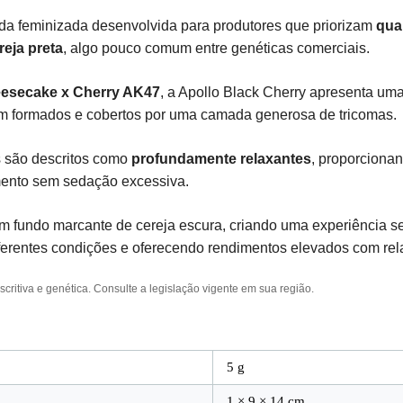
ida feminizada desenvolvida para produtores que priorizam
qua
reja preta
, algo pouco comum entre genéticas comerciais.
eesecake x Cherry AK47
, a Apollo Black Cherry apresenta u
em formados e cobertos por uma camada generosa de tricomas.
os são descritos como
profundamente relaxantes
, proporcionan
amento sem sedação excessiva.
 fundo marcante de cereja escura, criando uma experiência sens
ferentes condições e oferecendo rendimentos elevados com relat
ritiva e genética. Consulte a legislação vigente em sua região.
5 g
1 × 9 × 14 cm