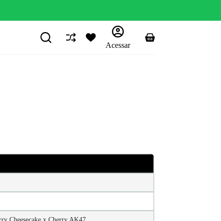
Carrinho
Acessar
rry Cheesecake x Cherry AK47