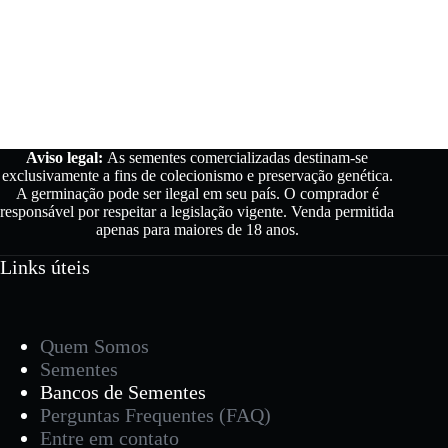
várias
variantes.
As
opções
podem
ser
escolhidas
na
página
Aviso legal:
As sementes comercializadas destinam-se
do
exclusivamente a fins de colecionismo e preservação genética.
produto
A germinação pode ser ilegal em seu país. O comprador é
responsável por respeitar a legislação vigente. Venda permitida
apenas para maiores de 18 ano
s.
Links úteis
Quem Somos
Sementes
Bancos de Sementes
Perguntas Frequentes (FAQ)
Entre em contato