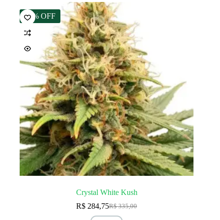
15% OFF
Crystal White Kush
R$
284,75
R$
335,00
O
O
preço
preço