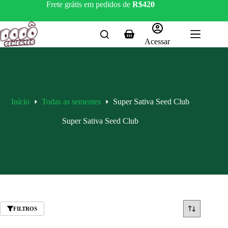
Pular
Frete grátis em pedidos de
R$420
para
o
conteúdo
Carrinho
Acessar
Início
Todas as sementes
Super Sativa Seed Club
Super Sativa Seed Club
FILTROS