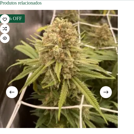
Produtos relacionados
15% OFF
11% 