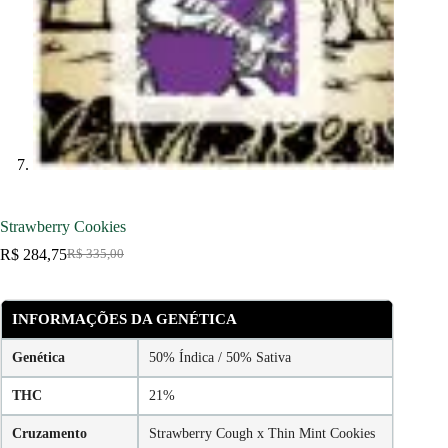
Strawberry Cookies
R$
284,75
R$
335,00
O
O
preço
preço
original
atual
era:
é:
INFORMAÇÕES DA GENÉTICA
R$ 335,00.
R$ 284,75.
Genética
50% Índica / 50% Sativa
THC
21%
Cruzamento
Strawberry Cough x Thin Mint Cookies